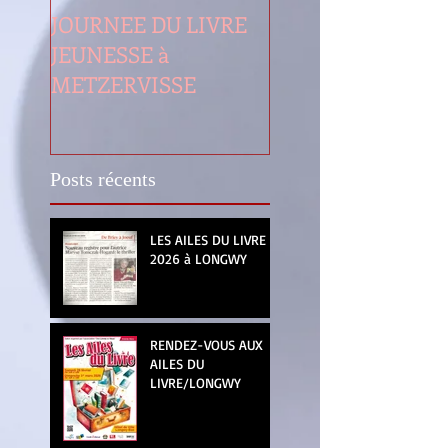
JOURNEE DU LIVRE
LES AILES DU LIV
JEUNESSE à
LONGWY
METZERVISSE
Posts récents
LES AILES DU LIVRE
2026 à LONGWY
RENDEZ-VOUS AUX
AILES DU
LIVRE/LONGWY