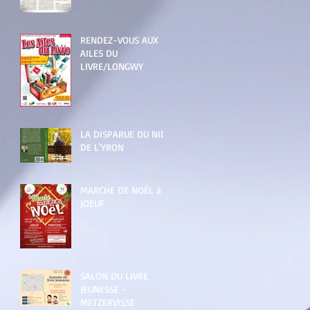
RENDEZ-VOUS AUX
AILES DU
LIVRE/LONGWY
LA DISPARUE DU NID
DE L'YRON
MARCHE DE NOËL à
JOEUF
SALON DU LIVRE
JEUNESSE -
METZERVISSE