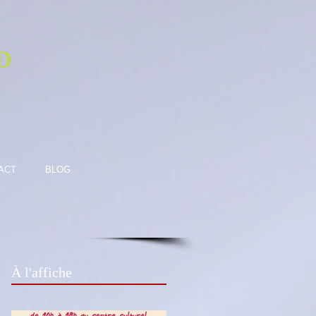
D
ACT
BLOG
À l'affiche