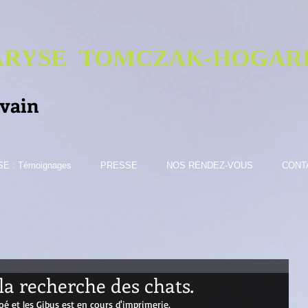
RYSE TOMCZAK-HOGA
R
ivain
E : Témoignages
PRESSE
NOS RENDEZ-VOUS
CONT
 la recherche des chats.
oé et les Gibus est en cours d'imprimerie.