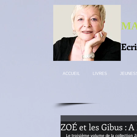
MA
Ecr
ACCUEIL
LIVRES
JEUNESS
ZOÉ et les Gibus : A
Le troisième volume de la collection Z