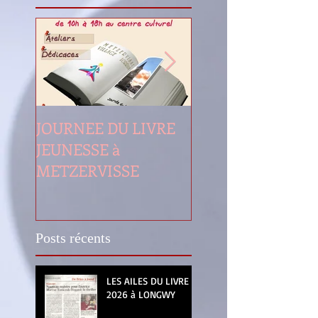
JOURNEE DU LIVRE
LES AILES DU LIV
JEUNESSE à
LONGWY
METZERVISSE
Posts récents
LES AILES DU LIVRE
2026 à LONGWY